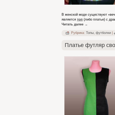
В женской моде существуют «веч
является
топ
(либо платье) с др
Читать далее
→
Рубрика:
Топы, футболки
|
Платье футляр св