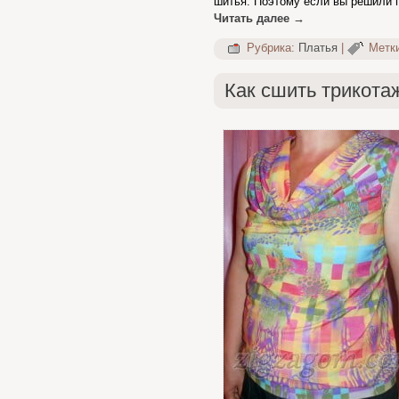
шитья. Поэтому если вы решили п
Читать далее
→
Рубрика:
Платья
|
Метк
Как сшить трикота