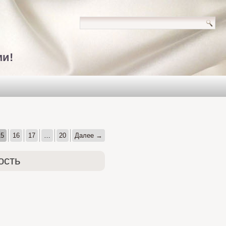
ми!
15
16
17
…
20
Далее →
ость