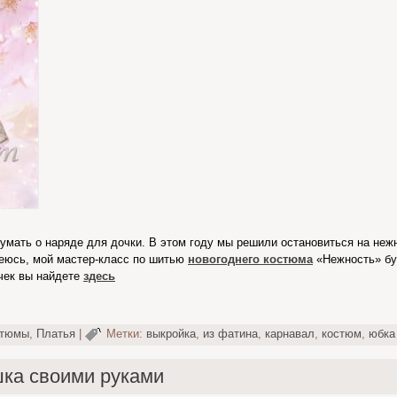
думать о наряде для дочки. В этом году мы решили остановиться на неж
еюсь, мой мастер-класс по шитью
новогоднего костюма
«Нежность» бу
чек вы найдете
здесь
стюмы
,
Платья
|
Метки:
выкройка
,
из фатина
,
карнавал
,
костюм
,
юбка
шка своими руками