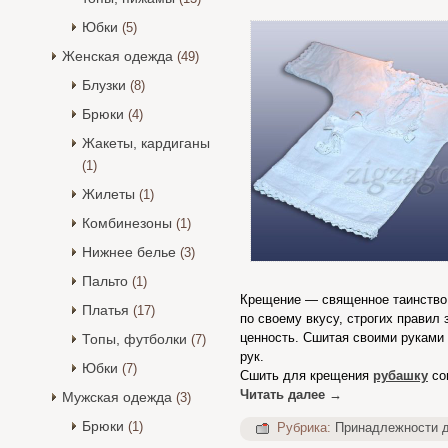
Юбки
(5)
Женская одежда
(49)
Блузки
(8)
Брюки
(4)
Жакеты, кардиганы
(1)
Жилеты
(1)
Комбинезоны
(1)
Нижнее белье
(3)
Пальто
(1)
Крещение — священное таинство 
Платья
(17)
по своему вкусу, строгих правил
ценность. Сшитая своими руками
Топы, футболки
(7)
рук.
Юбки
(7)
Сшить для крещения
рубашку
со
Читать далее
→
Мужская одежда
(3)
Брюки
(1)
Рубрика:
Принадлежности 