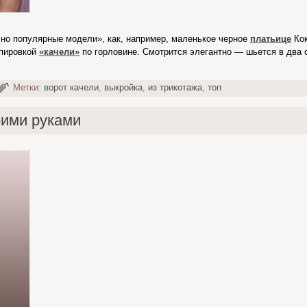
но популярные модели», как, например, маленькое черное
платьице
Кок
апировкой
«качели»
по горловине. Смотрится элегантно — шьется в два 
Метки:
ворот качели
,
выкройка
,
из трикотажа
,
топ
оими руками