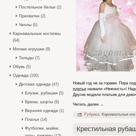
Постельное белье
(2)
Прихватки
(2)
Чехлы
(5)
Карнавальные костюмы
(64)
Мягкие игрушки
(9)
Тильды
(7)
Обувь
(5)
Одежда
(100)
Новый год не за горами. Пора по
Детская одежда
(47)
платье
назвали «Нежность»! Над
Блузки, рубашки
(5)
Другие модели платьев для дево
Брюки, шорты
(9)
Читать далее
→
Верхняя одежда
(1)
Рубрика:
Карнавальные ко
Платья
(14)
Крестильная руба
Футболки, майки,
топы, пижамы
(13)