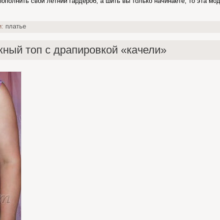
ополнить свой летний гардероб, а шить вы только начинаете, то эта мо
и:
платье
жный топ с драпировкой «качели»