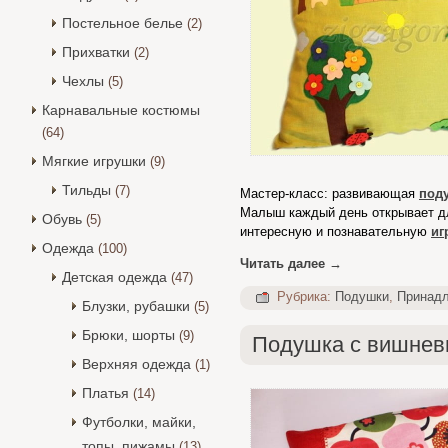
Постельное белье
(2)
Прихватки
(2)
Чехлы
(5)
Карнавальные костюмы
(64)
Мягкие игрушки
(9)
Тильды
(7)
Мастер-класс: развивающая
под
Малыш каждый день открывает дл
Обувь
(5)
интересную и познавательную
иг
Одежда
(100)
Читать далее
→
Детская одежда
(47)
Рубрика:
Подушки
,
Принад
Блузки, рубашки
(5)
Брюки, шорты
(9)
Подушка с вишнев
Верхняя одежда
(1)
Платья
(14)
Футболки, майки,
топы, пижамы
(13)