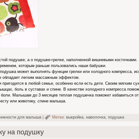
стой подушке, а о подушке-грелке, наполненной вишневыми косточками. 
временем, которым раньше пользовались наши бабушки.
 подушка может выполнять функции грелки или холодного компресса, ис
же обладает легким массажным эффектом.
пригодится в любой семье, особенно если есть дети. Своим мягким сух
ышцах, боль в суставах и спине. В качестве холодного компресса помож
 боли. Малышам до 3 месяцев теплая подушечка поможет избавиться от 
есту или животику, спине малыша.
лежности для малыша
|
Метки:
выкройка
,
наволочка
,
подушка
ку на подушку