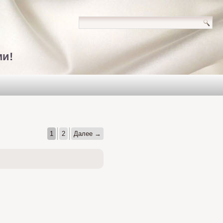
ми!
1
2
Далее →