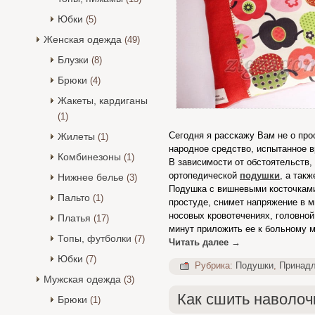
Юбки
(5)
Женская одежда
(49)
Блузки
(8)
Брюки
(4)
Жакеты, кардиганы
(1)
Сегодня я расскажу Вам не о про
Жилеты
(1)
народное средство, испытанное 
Комбинезоны
(1)
В зависимости от обстоятельств,
ортопедической
подушки
, а так
Нижнее белье
(3)
Подушка с вишневыми косточками 
Пальто
(1)
простуде, снимет напряжение в м
носовых кровотечениях, головной
Платья
(17)
минут приложить ее к больному м
Топы, футболки
(7)
Читать далее
→
Юбки
(7)
Рубрика:
Подушки
,
Принад
Мужская одежда
(3)
Как сшить наволоч
Брюки
(1)