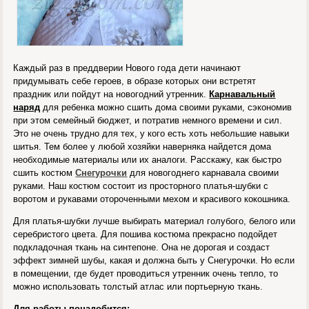
Каждый раз в преддверии Нового года дети начинают
придумывать себе героев, в образе которых они встретят
праздник или пойдут на новогодний утренник.
Карнавальный
наряд
для ребенка можно сшить дома своими руками, сэкономив
при этом семейный бюджет, и потратив немного времени и сил.
Это не очень трудно для тех, у кого есть хоть небольшие навыки
шитья. Тем более у любой хозяйки наверняка найдется дома
необходимые материалы или их аналоги. Расскажу, как быстро
сшить костюм
Снегурочки
для новогоднего карнавала своими
руками. Наш костюм состоит из просторного платья-шубки с
воротом и рукавами отороченными мехом и красивого кокошника.
Для платья-шубки лучше выбирать материал голубого, белого или
серебристого цвета. Для пошива костюма прекрасно подойдет
подкладочная ткань на синтепоне. Она не дорогая и создаст
эффект зимней шубы, какая и должна быть у Снегурочки. Но если
в помещении, где будет проводиться утренник очень тепло, то
можно использовать толстый атлас или портьерную ткань.
Для работы понадобится: