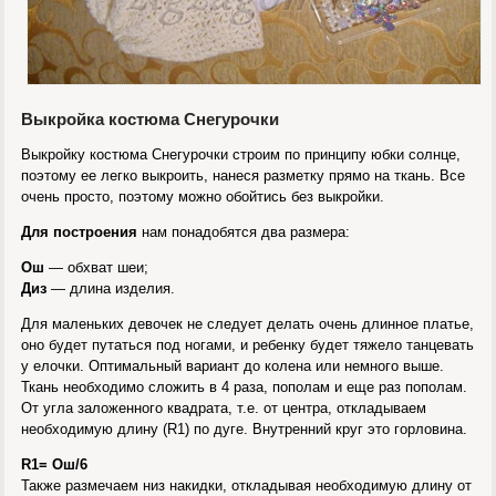
Выкройка костюма Снегурочки
Выкройку костюма Снегурочки строим по принципу юбки солнце,
поэтому ее легко выкроить, нанеся разметку прямо на ткань. Все
очень просто, поэтому можно обойтись без выкройки.
Для построения
нам понадобятся два размера:
Ош
— обхват шеи;
Диз
— длина изделия.
Для маленьких девочек не следует делать очень длинное платье,
оно будет путаться под ногами, и ребенку будет тяжело танцевать
у елочки. Оптимальный вариант до колена или немного выше.
Ткань необходимо сложить в 4 раза, пополам и еще раз пополам.
От угла заложенного квадрата, т.е. от центра, откладываем
необходимую длину (R1) по дуге. Внутренний круг это горловина.
R1= Ош/6
Также размечаем низ накидки, откладывая необходимую длину от