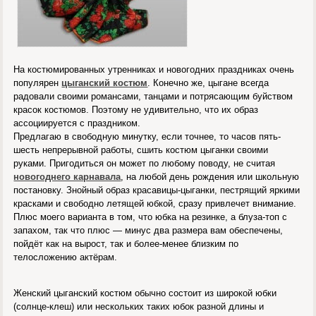
На костюмированных утренниках и новогодних праздниках очень
популярен
цыганский костюм
. Конечно же, цыгане всегда
радовали своими романсами, танцами и потрясающим буйством
красок костюмов. Поэтому не удивительно, что их образ
ассоциируется с праздником.
Предлагаю в свободную минутку, если точнее, то часов пять-
шесть непрерывной работы, сшить костюм цыганки своими
руками. Пригодиться он может по любому поводу, не считая
новогоднего карнавала
, на любой день рождения или школьную
постановку. Знойный образ красавицы-цыганки, пестрящий яркими
красками и свободно летящей юбкой, сразу привлечет внимание.
Плюс моего варианта в том, что юбка на резинке, а блуза-топ с
запахом, так что плюс — минус два размера вам обеспечены,
пойдёт как на вырост, так и более-менее близким по
телосложению актёрам.
Женский цыганский костюм обычно состоит из широкой юбки
(солнце-клеш) или нескольких таких юбок разной длины и