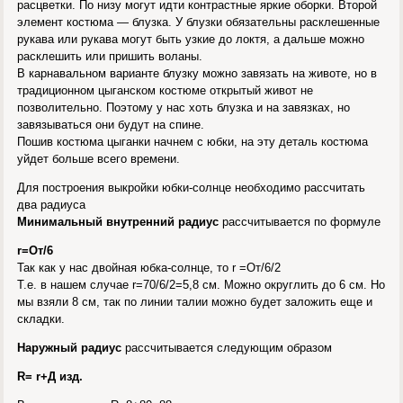
расцветки. По низу могут идти контрастные яркие оборки. Второй
элемент костюма — блузка. У блузки обязательны расклешенные
рукава или рукава могут быть узкие до локтя, а дальше можно
расклешить или пришить воланы.
В карнавальном варианте блузку можно завязать на животе, но в
традиционном цыганском костюме открытый живот не
позволительно. Поэтому у нас хоть блузка и на завязках, но
завязываться они будут на спине.
Пошив костюма цыганки начнем с юбки, на эту деталь костюма
уйдет больше всего времени.
Для построения выкройки юбки-солнце необходимо рассчитать
два радиуса
Минимальный внутренний радиус
рассчитывается по формуле
r=От/6
Так как у нас двойная юбка-солнце, то r =От/6/2
Т.е. в нашем случае r=70/6/2=5,8 см. Можно округлить до 6 см. Но
мы взяли 8 см, так по линии талии можно будет заложить еще и
складки.
Наружный радиус
рассчитывается следующим образом
R= r+Д изд.