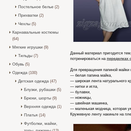
Постельное белье
(2)
Прихватки
(2)
Чехлы
(5)
Карнавальные костюмы
(64)
Мягкие игрушки
(9)
Данный материал пригодится тем,
Тильды
(7)
потренироваться на
переделках 
Обувь
(5)
Для превращения папиной майки 
Одежда
(100)
— белая папина майка,
Детская одежда
— широкая лента натурального к
(47)
— нитки и игла,
Блузки, рубашки
(5)
— булавки,
— ножницы,
Брюки, шорты
(9)
— швейная машинка,
Верхняя одежда
(1)
— маленькая модница, которая у
Кружевную ленту накиньте на пл
Платья
(14)
Футболки, майки,
топы, пижамы
(13)