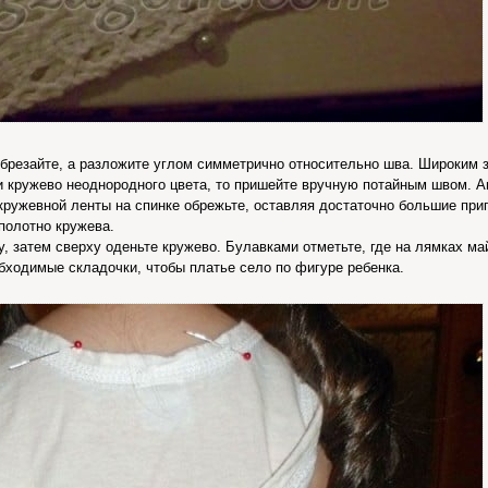
обрезайте, а разложите углом симметрично относительно шва. Широким з
и кружево неоднородного цвета, то пришейте вручную потайным швом. А
ружевной ленты на спинке обрежьте, оставляя достаточно большие при
 полотно кружева.
у, затем сверху оденьте кружево. Булавками отметьте, где на лямках м
обходимые складочки, чтобы платье село по фигуре ребенка.