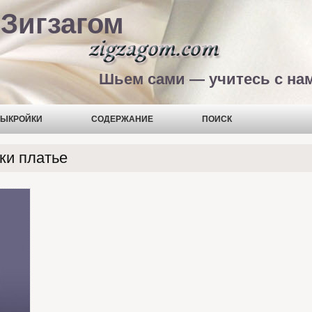
Зигзагом
Шьем сами — учитесь с на
ЫКРОЙКИ
СОДЕРЖАНИЕ
ПОИСК
ки платье