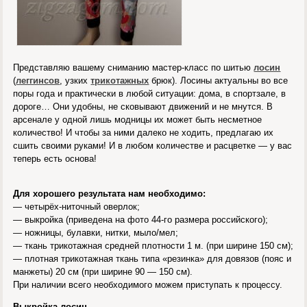
Представляю вашему сниманию мастер-класс по шитью
лосин
(
леггинсов
, узких
трикотажных
брюк). Лосины актуальны во все
поры года и практически в любой ситуации: дома, в спортзале, в
дороге… Они удобны, не сковывают движений и не мнутся. В
арсенале у одной лишь модницы их может быть несметное
количество! И чтобы за ними далеко не ходить, предлагаю их
сшить своими руками! И в любом количестве и расцветке — у вас
теперь есть основа!
Для хорошего результата нам необходимо:
— четырёх-ниточный оверлок;
— выкройка (приведена на фото 44-го размера российского);
— ножницы, булавки, нитки, мыло/мел;
— ткань трикотажная средней плотности 1 м. (при ширине 150 см);
— плотная трикотажная ткань типа «резинка» для довязов (пояс и
манжеты) 20 см (при ширине 90 — 150 см).
При наличии всего необходимого можем приступать к процессу.
Выкройка лосин