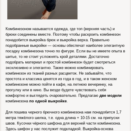
Комбинезоном называется одежда, где топ (верхняя часть) и
брюки соединены вместе. Поэтому чтобы раскроить комбинезон
понадобится выкройка брюк и выкройка верха. Правильно
подобранные выкройки — основы обеспечат наиболее элегантную
посадку комбинезона точно по фигуре. Если вы не имеете опыта в
шитье, то не стоит усложнять крой деталями. Достаточно
подобрать материал и простой комбинезон будет смотреться
эксклюзивно и элегантно. Также можно комбинировать
комбинезон из тканей разных расцветок. Не забывайте, что
простота и классика ценятся из года в год, и в таком женском
комбинезоне можно пойти в кафе, на летнюю вечеринку, на
прогулку или в кино. Вы везде будете чувствовать себя
комфортно и выглядеть очаровательно. Предлагаю
две модели
комбинезона
по одной выкройке
.
Для пошива черного брючного комбинезона нам понадобится 1,7
метра тяжёлого шелка, т.е. одна длина + 10-15 см. на припуски
швов. Кусочки чёрного шифона для верхней части комбинезона.
Здесь шифон у нас послужит подкладкой. Выкройка-основа