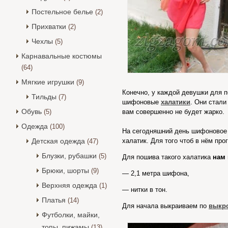
Постельное белье
(2)
Прихватки
(2)
Чехлы
(5)
Карнавальные костюмы
(64)
Мягкие игрушки
(9)
Конечно, у каждой девушки для п
Тильды
(7)
шифоновые
халатики
. Они стали
Обувь
(5)
вам совершенно не будет жарко.
Одежда
(100)
На сегодняшний день шифоновое 
Детская одежда
халатик. Для того чтоб в нём про
(47)
Блузки, рубашки
(5)
Для пошива такого халатика
нам 
Брюки, шорты
(9)
— 2,1 метра шифона,
Верхняя одежда
(1)
— нитки в тон.
Платья
(14)
Для начала выкраиваем по
выкр
Футболки, майки,
топы, пижамы
(13)