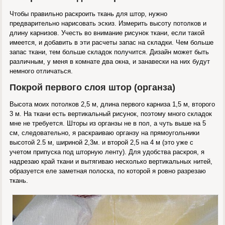
Чтобы правильно раскроить ткань для штор, нужно
предварительно нарисовать эскиз. Измерить высоту потолков и
длину карнизов. Учесть во внимание рисунок ткани, если такой
имеется, и добавить в эти расчеты запас на складки. Чем больше
запас ткани, тем больше складок получится. Дизайн может быть
различным, у меня в комнате два окна, и занавески на них будут
немного отличаться.
Покрой первого слоя штор (органза)
Высота моих потолков 2,5 м, длина первого карниза 1,5 м, второго
3 м. На ткани есть вертикальный рисунок, поэтому много складок
мне не требуется. Шторы из органзы не в пол, а чуть выше на 5
см, следовательно, я раскраиваю органзу на прямоугольники
высотой 2.5 м, шириной 2,3м. и второй 2,5 на 4 м (это уже с
учетом припуска под шторную ленту). Для удобства раскроя, я
надрезаю край ткани и вытягиваю несколько вертикальных нитей,
образуется еле заметная полоска, по которой я ровно разрезаю
ткань.