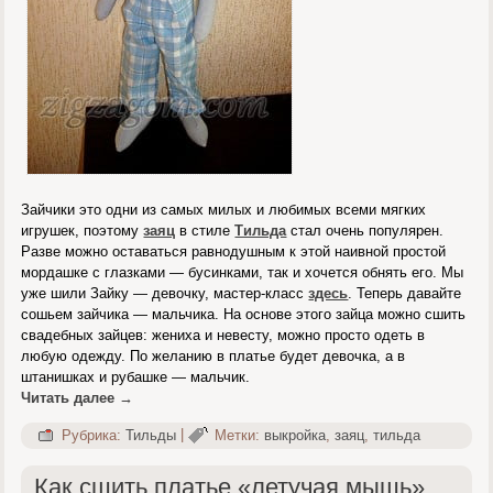
Зайчики это одни из самых милых и любимых всеми мягких
игрушек, поэтому
заяц
в стиле
Тильда
стал очень популярен.
Разве можно оставаться равнодушным к этой наивной простой
мордашке с глазками — бусинками, так и хочется обнять его. Мы
уже шили Зайку — девочку, мастер-класс
здесь
. Теперь давайте
сошьем зайчика — мальчика. На основе этого зайца можно сшить
свадебных зайцев: жениха и невесту, можно просто одеть в
любую одежду. По желанию в платье будет девочка, а в
штанишках и рубашке — мальчик.
Читать далее
→
Рубрика:
Тильды
|
Метки:
выкройка
,
заяц
,
тильда
Как сшить платье «летучая мышь»