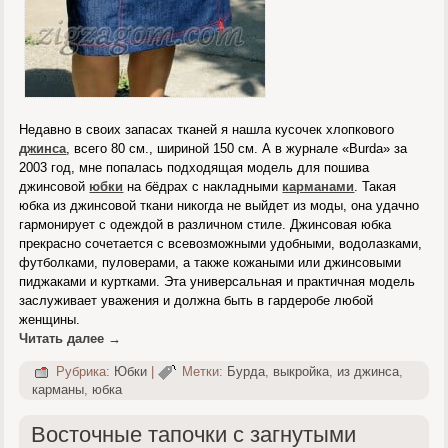
Недавно в своих запасах тканей я нашла кусочек хлопкового
джинса
, всего 80 см., шириной 150 см. А в журнале «Burda» за
2003 год, мне попалась подходящая модель для пошива
джинсовой
юбки
на бёдрах с накладными
карманами
. Такая
юбка из джинсовой ткани никогда не выйдет из моды, она удачно
гармонирует с одеждой в различном стиле. Джинсовая юбка
прекрасно сочетается с всевозможными удобными, водолазками,
футболками, пуловерами, а также кожаными или джинсовыми
пиджаками и куртками. Эта универсальная и практичная модель
заслуживает уважения и должна быть в гардеробе любой
женщины.
Читать далее
→
Рубрика:
Юбки
|
Метки:
Бурда
,
выкройка
,
из джинса
,
карманы
,
юбка
Восточные тапочки с загнутыми