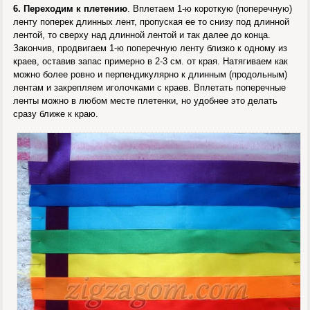
6. Переходим к плетению
. Вплетаем 1-ю короткую (поперечную)
ленту поперек длинных лент, пропуская ее то снизу под длинной
лентой, то сверху над длинной лентой и так далее до конца.
Закончив, продвигаем 1-ю поперечную ленту близко к одному из
краев, оставив запас примерно в 2-3 см. от края. Натягиваем как
можно более ровно и перпендикулярно к длинным (продольным)
лентам и закрепляем иголочками с краев. Вплетать поперечные
ленты можно в любом месте плетенки, но удобнее это делать
сразу ближе к краю.