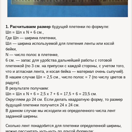
1. Расчитываем размер
будущей плетенки по формуле:
Шп = Шл х N + 6 см.,
Где Шп — ширина плетенки,
Шл — ширина используемой для плетения ленты или косой
бейки,
N — число полос в плетенке,
6 см. — запас для удобства дальнейшей работы с готовой
плетенкой (по 3 см. на припуски с каждой стороны, с учетом того,
что и атласная лента, и косая бейка — материал очень сыпучий).
В нашем случае Шл = 2,5 см., число полос = 7 (по числу цветов в
радуге).
В результате получаем:
Шп = Шл х N + 6 = 2,5 х 7 + 6 = 17,5 + 6 = 23,5 см.
Округляем до 24 см. Если делать квадратную форму, то размер
будущей плетенки получится 24 х 24 см.
В данном случае мы исходили из определенного числа лент
заданной ширины.
Сколько лент понадобится для плетенки определенной ширины,
можно рассчитать чуть-чуть по другой формуле: