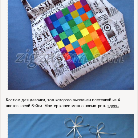
Костюм для девочки,
топ
которого выполнен плетенкой из 4
цветов косой бейки. Мастер-класс можно посмотреть
здесь
.