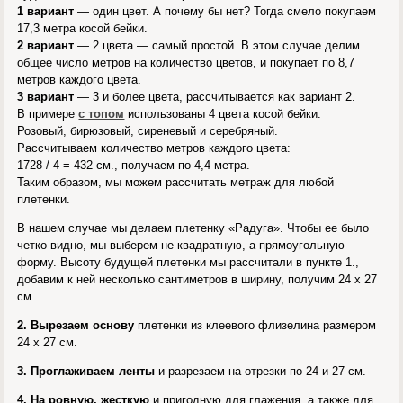
1 вариант
— один цвет. А почему бы нет? Тогда смело покупаем
17,3 метра косой бейки.
2 вариант
— 2 цвета — самый простой. В этом случае делим
общее число метров на количество цветов, и покупает по 8,7
метров каждого цвета.
3 вариант
— 3 и более цвета, рассчитывается как вариант 2.
В примере
с топом
использованы 4 цвета косой бейки:
Розовый, бирюзовый, сиреневый и серебряный.
Рассчитываем количество метров каждого цвета:
1728 / 4 = 432 см., получаем по 4,4 метра.
Таким образом, мы можем рассчитать метраж для любой
плетенки.
В нашем случае мы делаем плетенку «Радуга». Чтобы ее было
четко видно, мы выберем не квадратную, а прямоугольную
форму. Высоту будущей плетенки мы рассчитали в пункте 1.,
добавим к ней несколько сантиметров в ширину, получим 24 х 27
см.
2. Вырезаем основу
плетенки из клеевого флизелина размером
24 х 27 см.
3. Проглаживаем ленты
и разрезаем на отрезки по 24 и 27 см.
4. На ровную, жесткую
и пригодную для глажения, а также для