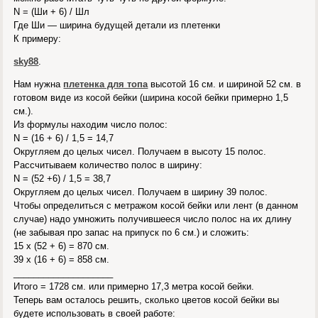
N = (Ши + 6) / Шл
Где Ши — ширина будущей детали из плетенки
К примеру:
sky88
.
Нам нужна
плетенка для топа
высотой 16 см. и шириной 52 см. в
готовом виде из косой бейки (ширина косой бейки примерно 1,5
см.).
Из формулы находим число полос:
N = (16 + 6) / 1,5 = 14,7
Округляем до целых чисел. Получаем в высоту 15 полос.
Рассчитываем количество полос в ширину:
N = (52 +6) / 1,5 = 38,7
Округляем до целых чисел. Получаем в ширину 39 полос.
Чтобы определиться с метражом косой бейки или лент (в данном
случае) надо умножить получившееся число полос на их длину
(не забывая про запас на припуск по 6 см.) и сложить:
15 х (52 + 6) = 870 см.
39 х (16 + 6) = 858 см.
____________________
Итого = 1728 см. или примерно 17,3 метра косой бейки.
Теперь вам осталось решить, сколько цветов косой бейки вы
будете использовать в своей работе: