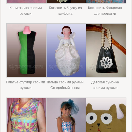
Косметичка своими
Как сшить блузку из
Как сшить балдахин
руками
шифона
для кроватки
Платье футляр своими
Тильда своими руками.
Детская сумочка
руками
Свадебный ангел
своими руками