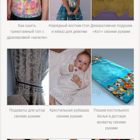
Как сшить
Нарядный костюм (топ
Декоративная подушка
трикотажный топ с
и юбка) для девочки
«Кот» своими руками
драпировкой «качели»
Подхваты для штор
Крестильная рубашка
Пошив постельного
своими руками
своими руками
белья в детскую
кроватку своими
руками