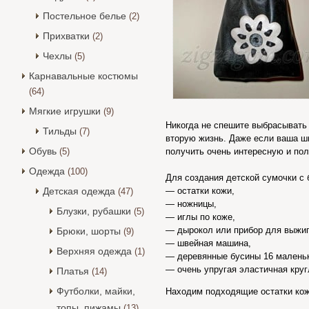
Постельное белье
(2)
Прихватки
(2)
Чехлы
(5)
Карнавальные костюмы
(64)
Мягкие игрушки
(9)
Никогда не спешите выбрасывать
Тильды
(7)
вторую жизнь. Даже если ваша шв
Обувь
(5)
получить очень интересную и по
Одежда
(100)
Для создания детской сумочки с
Детская одежда
— остатки кожи,
(47)
— ножницы,
Блузки, рубашки
(5)
— иглы по коже,
— дырокол или прибор для выжиг
Брюки, шорты
(9)
— швейная машина,
Верхняя одежда
(1)
— деревянные бусины 16 маленьк
— очень упругая эластичная круг
Платья
(14)
Футболки, майки,
Находим подходящие остатки кожи
топы, пижамы
(13)