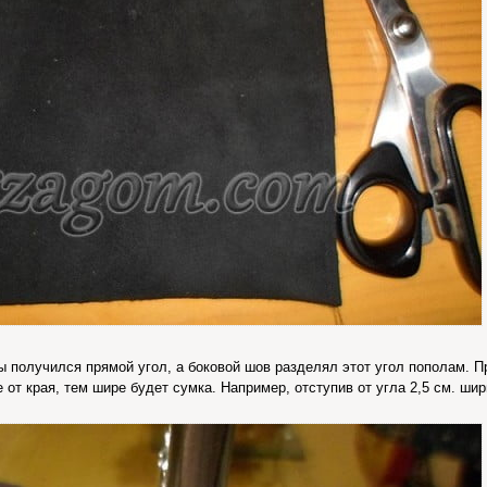
ы получился прямой угол, а боковой шов разделял этот угол пополам. П
 от края, тем шире будет сумка. Например, отступив от угла 2,5 см. шир