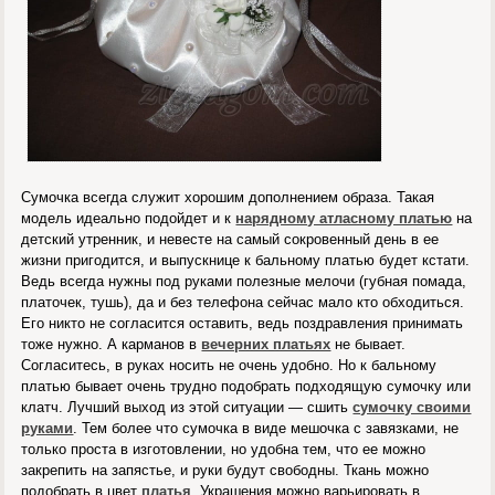
Сумочка всегда служит хорошим дополнением образа. Такая
модель идеально подойдет и к
нарядному атласному платью
на
детский утренник, и невесте на самый сокровенный день в ее
жизни пригодится, и выпускнице к бальному платью будет кстати.
Ведь всегда нужны под руками полезные мелочи (губная помада,
платочек, тушь), да и без телефона сейчас мало кто обходиться.
Его никто не согласится оставить, ведь поздравления принимать
тоже нужно. А карманов в
вечерних платьях
не бывает.
Согласитесь, в руках носить не очень удобно. Но к бальному
платью бывает очень трудно подобрать подходящую сумочку или
клатч. Лучший выход из этой ситуации — сшить
сумочку своими
руками
. Тем более что сумочка в виде мешочка с завязками, не
только проста в изготовлении, но удобна тем, что ее можно
закрепить на запястье, и руки будут свободны. Ткань можно
подобрать в цвет
платья
. Украшения можно варьировать в