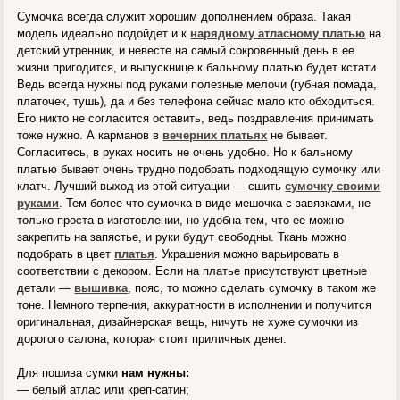
Сумочка всегда служит хорошим дополнением образа. Такая
модель идеально подойдет и к
нарядному атласному платью
на
детский утренник, и невесте на самый сокровенный день в ее
жизни пригодится, и выпускнице к бальному платью будет кстати.
Ведь всегда нужны под руками полезные мелочи (губная помада,
платочек, тушь), да и без телефона сейчас мало кто обходиться.
Его никто не согласится оставить, ведь поздравления принимать
тоже нужно. А карманов в
вечерних платьях
не бывает.
Согласитесь, в руках носить не очень удобно. Но к бальному
платью бывает очень трудно подобрать подходящую сумочку или
клатч. Лучший выход из этой ситуации — сшить
сумочку своими
руками
. Тем более что сумочка в виде мешочка с завязками, не
только проста в изготовлении, но удобна тем, что ее можно
закрепить на запястье, и руки будут свободны. Ткань можно
подобрать в цвет
платья
. Украшения можно варьировать в
соответствии с декором. Если на платье присутствуют цветные
детали —
вышивка
, пояс, то можно сделать сумочку в таком же
тоне. Немного терпения, аккуратности в исполнении и получится
оригинальная, дизайнерская вещь, ничуть не хуже сумочки из
дорогого салона, которая стоит приличных денег.
Для пошива сумки
нам нужны:
— белый атлас или креп-сатин;