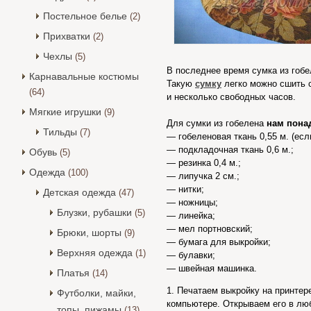
Постельное белье
(2)
Прихватки
(2)
Чехлы
(5)
В последнее время сумка из гобе
Карнавальные костюмы
Такую
сумку
легко можно сшить с
(64)
и несколько свободных часов.
Мягкие игрушки
(9)
Для сумки из гобелена
нам пона
Тильды
(7)
— гобеленовая ткань 0,55 м. (есл
— подкладочная ткань 0,6 м.;
Обувь
(5)
— резинка 0,4 м.;
Одежда
(100)
— липучка 2 см.;
— нитки;
Детская одежда
(47)
— ножницы;
Блузки, рубашки
(5)
— линейка;
— мел портновский;
Брюки, шорты
(9)
— бумага для выкройки;
Верхняя одежда
(1)
— булавки;
— швейная машинка.
Платья
(14)
1. Печатаем выкройку на принтер
Футболки, майки,
компьютере. Открываем его в лю
топы, пижамы
(13)