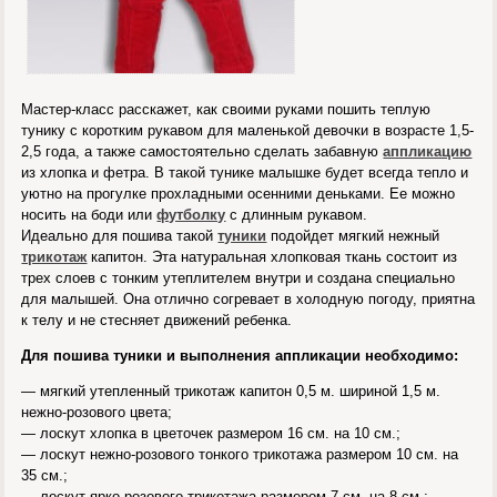
Мастер-класс расскажет, как своими руками пошить теплую
тунику с коротким рукавом для маленькой девочки в возрасте 1,5-
2,5 года, а также самостоятельно сделать забавную
аппликацию
из хлопка и фетра. В такой тунике малышке будет всегда тепло и
уютно на прогулке прохладными осенними деньками. Ее можно
носить на боди или
футболку
с длинным рукавом.
Идеально для пошива такой
туники
подойдет мягкий нежный
трикотаж
капитон. Эта натуральная хлопковая ткань состоит из
трех слоев с тонким утеплителем внутри и создана специально
для малышей. Она отлично согревает в холодную погоду, приятна
к телу и не стесняет движений ребенка.
Для пошива туники и выполнения аппликации необходимо:
— мягкий утепленный трикотаж капитон 0,5 м. шириной 1,5 м.
нежно-розового цвета;
— лоскут хлопка в цветочек размером 16 см. на 10 см.;
— лоскут нежно-розового тонкого трикотажа размером 10 см. на
35 см.;
— лоскут ярко-розового трикотажа размером 7 см. на 8 см.;