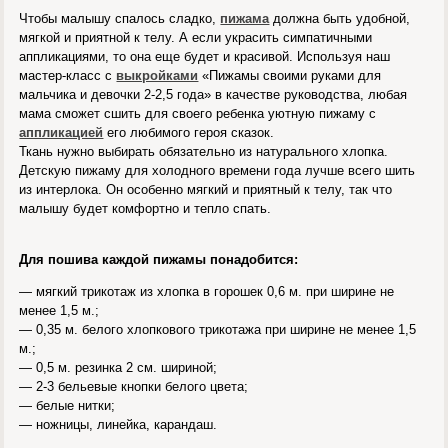
Чтобы малышу спалось сладко,
пижама
должна быть удобной,
мягкой и приятной к телу. А если украсить симпатичными
аппликациями, то она еще будет и красивой. Используя наш
мастер-класс с
выкройками
«Пижамы своими руками для
мальчика и девочки 2-2,5 года» в качестве руководства, любая
мама сможет сшить для своего ребенка уютную пижаму с
аппликацией
его любимого героя сказок.
Ткань нужно выбирать обязательно из натурального хлопка.
Детскую пижаму для холодного времени года лучше всего шить
из интерлока. Он особенно мягкий и приятный к телу, так что
малышу будет комфортно и тепло спать.
Для пошива каждой пижамы понадобится:
— мягкий трикотаж из хлопка в горошек 0,6 м. при ширине не
менее 1,5 м.;
— 0,35 м. белого хлопкового трикотажа при ширине не менее 1,5
м.;
— 0,5 м. резинка 2 см. шириной;
— 2-3 бельевые кнопки белого цвета;
— белые нитки;
— ножницы, линейка, карандаш.