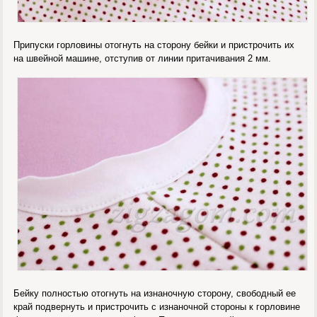
Припуски горловины отогнуть на сторону бейки и пристрочить их
на швейной машине, отступив от линии притачивания 2 мм.
Бейку полностью отогнуть на изнаночную сторону, свободный ее
край подвернуть и пристрочить с изнаночной стороны к горловине