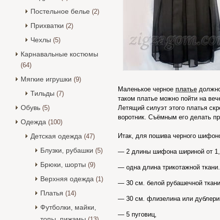
Постельное белье
(2)
Прихватки
(2)
Чехлы
(5)
Карнавальные костюмы
(64)
Мягкие игрушки
(9)
Маленькое черное
платье
должно 
Тильды
(7)
таком платье можно пойти на веч
Обувь
(5)
Летящий силуэт этого платья скр
воротник. Съёмным его делать пр
Одежда
(100)
Детская одежда
Итак, для пошива черного шифон
(47)
Блузки, рубашки
(5)
— 2 длины шифона шириной от 1,
Брюки, шорты
(9)
— одна длина трикотажной ткани.
Верхняя одежда
(1)
— 30 см. белой рубашечной ткани
Платья
(14)
— 30 см. флизелина или дублери
Футболки, майки,
— 5 пуговиц,
топы, пижамы
(13)