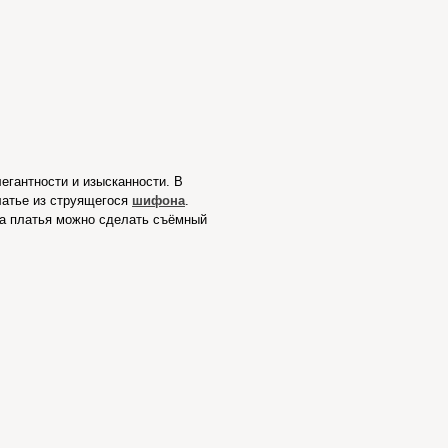
егантности и изысканности. В
платье из струящегося
шифона
.
ра платья можно сделать съёмный