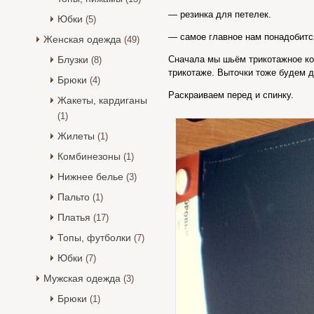
— резинка для петелек.
Юбки
(5)
— самое главное нам понадобится
Женская одежда
(49)
Блузки
Сначала мы шьём трикотажное ко
(8)
трикотаже. Выточки тоже будем д
Брюки
(4)
Раскраиваем перед и спинку.
Жакеты, кардиганы
(1)
Жилеты
(1)
Комбинезоны
(1)
Нижнее белье
(3)
Пальто
(1)
Платья
(17)
Топы, футболки
(7)
Юбки
(7)
Мужская одежда
(3)
Брюки
(1)