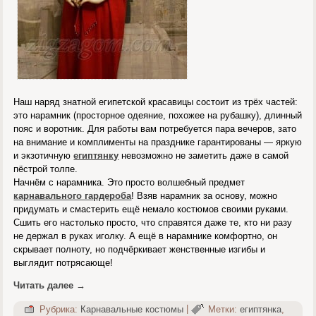
Наш наряд знатной египетской красавицы состоит из трёх частей:
это нарамник (просторное одеяние, похожее на рубашку), длинный
пояс и воротник. Для работы вам потребуется пара вечеров, зато
на внимание и комплименты на празднике гарантированы — яркую
и экзотичную
египтянку
невозможно не заметить даже в самой
пёстрой толпе.
Начнём с нарамника. Это просто волшебный предмет
карнавального гардероба
! Взяв нарамник за основу, можно
придумать и смастерить ещё немало костюмов своими руками.
Сшить его настолько просто, что справятся даже те, кто ни разу
не держал в руках иголку. А ещё в нарамнике комфортно, он
скрывает полноту, но подчёркивает женственные изгибы и
выглядит потрясающе!
Читать далее
→
Рубрика:
Карнавальные костюмы
|
Метки:
египтянка
,