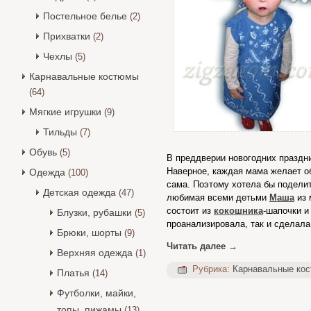
Постельное белье
(2)
Прихватки
(2)
Чехлы
(5)
Карнавальные костюмы
(64)
Мягкие игрушки
(9)
Тильды
(7)
Обувь
(5)
В преддверии новогодних праздни
Наверное, каждая мама желает о
Одежда
(100)
сама. Поэтому хотела бы подели
Детская одежда
(47)
любимая всеми детьми
Маша
из 
состоит из
кокошника
-шапочки 
Блузки, рубашки
(5)
проанализировала, так и сделала
Брюки, шорты
(9)
Читать далее
→
Верхняя одежда
(1)
Рубрика:
Карнавальные ко
Платья
(14)
Футболки, майки,
топы, пижамы
(13)