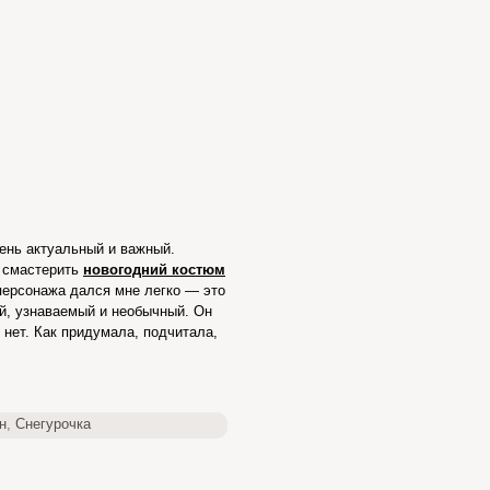
ень актуальный и важный.
а смастерить
новогодний костюм
персонажа дался мне легко — это
й, узнаваемый и необычный. Он
 нет. Как придумала, подчитала,
н
,
Снегурочка