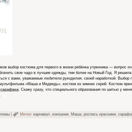
ков выбор костюма для первого в жизни ребёнка утренника — вопрос оч
блачить свое чадо в лучшие одежды, тем более на Новый Год. Я решил
ться с вами, уважаемые любители рукоделия, своей наработкой. Выбор 
мультфильма «Маша и Медведь», костюм из зимних серий. Костюм ярки
и
сарафана
. Скажу сразу, что специального образования по шитью у меня
.
стюмы
|
Метки:
карнавал
,
кокошник
,
Маша
,
роспись красками
,
сарафа