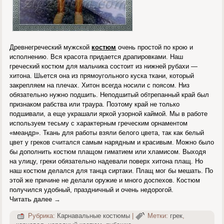
Древнегреческий мужской
костюм
очень простой по крою и
исполнению. Вся красота придается драпировками. Наш
греческий костюм для мальчика состоит из нижней рубахи —
хитона. Шьется она из прямоугольного куска ткани, который
закрепляем на плечах. Хитон всегда носили с поясом. Низ
обязательно нужно подшить. Неподшитый обтрепанный край был
признаком рабства или траура. Поэтому край не только
подшивали, а еще украшали яркой узорной каймой. Мы в работе
используем тесьму с характерным греческим орнаментом
«меандр». Ткань для работы взяли белого цвета, так как белый
цвет у греков считался самым нарядным и красивым. Можно было
бы дополнить костюм плащом гиматием или хламисом. Выходя
на улицу, греки обязательно надевали поверх хитона плащ. Но
наш костюм делался для танца сиртаки. Плащ мог бы мешать. По
этой же причине не делали оружие и много доспехов. Костюм
получился удобный, праздничный и очень недорогой.
Читать далее
→
Рубрика:
Карнавальные костюмы
|
Метки:
грек
,