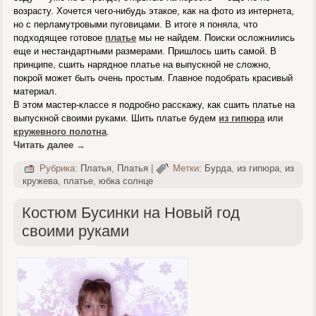
возрасту. Хочется чего-нибудь этакое, как на фото из интернета,
но с перламутровыми пуговицами. В итоге я поняла, что
подходящее готовое
платье
мы не найдем. Поиски осложнились
еще и нестандартными размерами. Пришлось шить самой. В
принципе, сшить нарядное платье на выпускной не сложно,
покрой может быть очень простым. Главное подобрать красивый
материал.
В этом мастер-классе я подробно расскажу, как сшить платье на
выпускной своими руками. Шить платье будем
из гипюра
или
кружевного полотна
.
Читать далее
→
Рубрика:
Платья
,
Платья
|
Метки:
Бурда
,
из гипюра
,
из
кружева
,
платье
,
юбка солнце
Костюм Бусинки на Новый год
своими руками