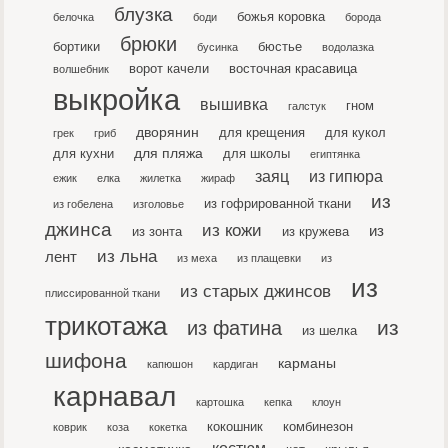
блузка
божья коровка
белочка
боди
борода
брюки
бортики
бюстье
бусинка
водолазка
ворот качели
восточная красавица
волшебник
выкройка
вышивка
гном
галстук
дворянин
для крещения
для кукол
грек
гриб
для пляжа
для кухни
для школы
египтянка
заяц
из гипюра
ежик
елка
жилетка
жираф
из
из гофрированной ткани
из гобелена
изголовье
джинса
из кожи
из
из зонта
из кружева
из льна
лент
из меха
из плащевки
из
из
из старых джинсов
плиссированной ткани
трикотажа
из
из фатина
из шелка
шифона
карманы
капюшон
кардиган
карнавал
картошка
кепка
клоун
кокошник
комбинезон
коврик
коза
кокетка
костюм