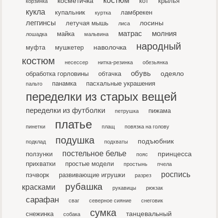
косметичка
кот
крылья
корзинка
кукла
купальник
ламбрекен
куртка
леггинсы
лосины
летучая мышь
лиса
матрас
молния
майка
лошадка
мальвина
народный
наволочка
муфта
мушкетер
костюм
несессер
нитка-резинка
обезьянка
обувь
одеяло
обработка горловины
обтачка
панамка
пасхальные украшения
пальто
переделки из старых вещей
переделки из футболки
пижама
петрушка
платье
пинетки
плащ
повязка на голову
подушка
подъюбник
подклад
подхваты
постельное белье
принцесса
ползунки
пояс
прихватки
простые модели
простынь
пчела
роспись
пэчворк
развивающие игрушки
разрез
рубашка
красками
рукавицы
рюкзак
сарафан
сваг
северное сияние
снеговик
сумка
танцевальный
снежинка
собака