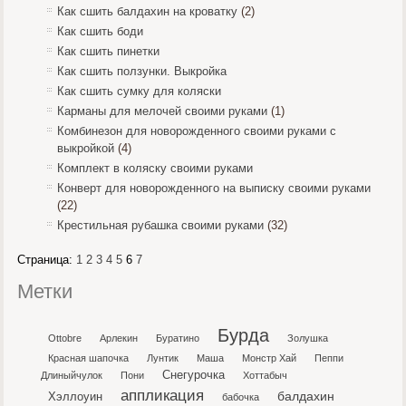
Как сшить балдахин на кроватку
(2)
Как сшить боди
Как сшить пинетки
Как сшить ползунки. Выкройка
Как сшить сумку для коляски
Карманы для мелочей своими руками
(1)
Комбинезон для новорожденного своими руками с
выкройкой
(4)
Комплект в коляску своими руками
Конверт для новорожденного на выписку своими руками
(22)
Крестильная рубашка своими руками
(32)
Страница:
1
2
3
4
5
6
7
Метки
Бурда
Ottobre
Арлекин
Буратино
Золушка
Красная шапочка
Лунтик
Маша
Монстр Хай
Пеппи
Снегурочка
Длиныйчулок
Пони
Хоттабыч
аппликация
балдахин
Хэллоуин
бабочка